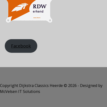
Facebook
Copyright Dijkstra Classics Heerde ©️ 2026 - Designed by
McVelsen IT Solutions