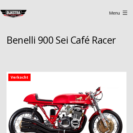
Ga
naar
Menu
de
Dijkstra
inhoud
Classics
Benelli 900 Sei Café Racer
Heerde
Verkocht