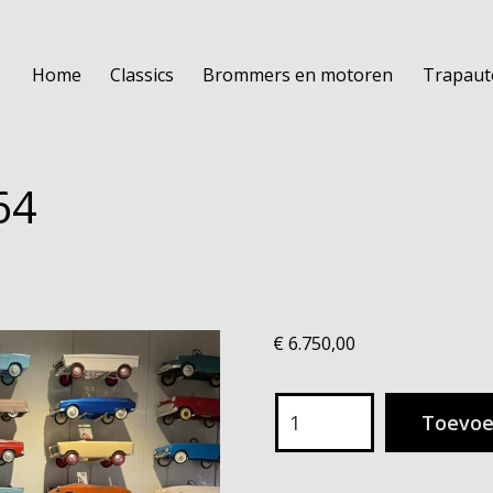
Home
Classics
Brommers en motoren
Trapaut
64
€
6.750,00
DAF
Toevoe
750
Daffodil
1964