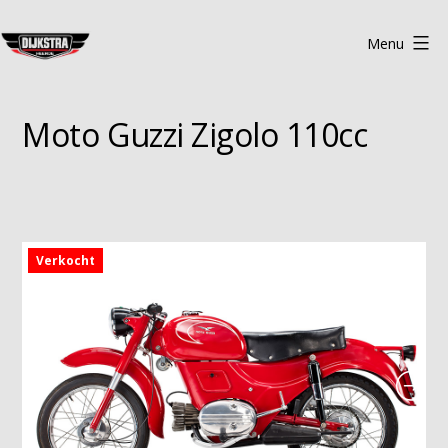
Ga
naar
Menu
de
Dijkstra
inhoud
Classics
Moto Guzzi Zigolo 110cc
Heerde
Verkocht