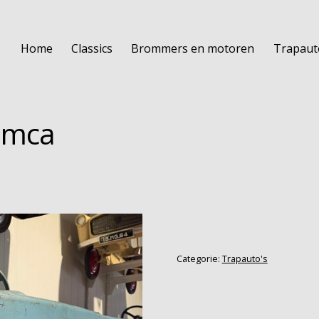
Home
Classics
Brommers en motoren
Trapaut
Simca
Categorie:
Trapauto's